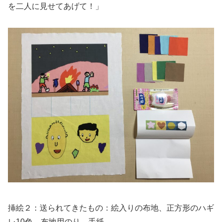
を二人に見せてあげて！」
挿絵２：送られてきたもの：絵入りの布地、正方形のハギ
レ10色、布地用のり、手紙