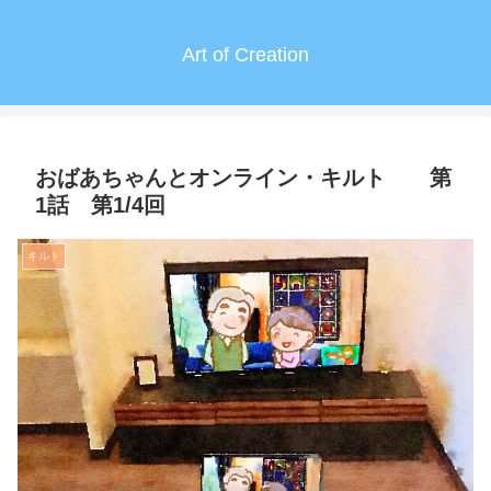
Art of Creation
おばあちゃんとオンライン・キルト 第
1話 第1/4回
キルト