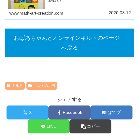
2/4回です。
2020.08.12
www.math-art-creation.com
おばあちゃんとオンラインキルトのページ
へ戻る
キルト
キルトの小説
シェアする
X
Facebook
はてブ
LINE
コピー