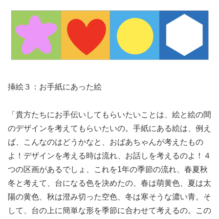
挿絵３：お手紙にあった絵
「貴方たちにお手伝いしてもらいたいことは、絵と絵の間
のデザインを考えてもらいたいの。手紙にある絵は、例え
ば、こんなのはどうかなと、おばあちゃんが考えたもの
よ！デザインを考える時は流れ、お話しを考えるのよ！４
つの区画があるでしょ、これを1年の季節の流れ、春夏秋
冬と考えて、台になる色を決めたの、春は萌黄色、夏は太
陽の黄色、秋は澄み切った空色、冬は寒そうな濃い青。そ
して、台の上に簡単な形を季節に合わせて考えるの。この