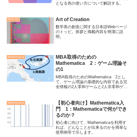
となる色の使い方について解説する。
Art of Creation
Math Art
数学美の創造に関する日本語Webページ
のトッピ。挨拶と掲載内容を簡潔に説
明。
MBA取得のための
Mathematica
Mathematica 2：ゲーム理論そ
の1
MBA取得のためのMathematica 2とし
て、ゲーム理論の基礎的な内容である完
全情報の2人零和ゲームと2人非零和ゲー
ムについて述べ、その繰り返しについて
も言及する。
【初心者向け】Mathematica入
Mathematica
門 1：Mathematicaで何ができ
るのか？
初心者に向けて、Mathematicaを利用す
れば、どんなことが出来るのかを簡単な
使用例等で示します。