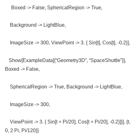
Boxed -> False, SphericalRegion -> True,
Background -> LightBlue,
ImageSize -> 300, ViewPoint -> 3. { Sin[t], Cos[t], -0.2}],
Show[ExampleData[{“Geometry3D”, “SpaceShuttle”}],
Boxed -> False,
SphericalRegion -> True, Background -> LightBlue,
ImageSize -> 300,
ViewPoint -> 3. { Sin[t + Pi/20], Cos[t + Pi/20], -0.2}]}], {t,
0, 2 Pi, Pi/120}]