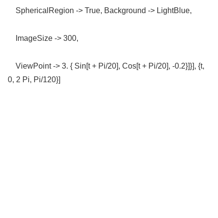
SphericalRegion -> True, Background -> LightBlue,
ImageSize -> 300,
ViewPoint -> 3. { Sin[t + Pi/20], Cos[t + Pi/20], -0.2}]}], {t,
0, 2 Pi, Pi/120}]