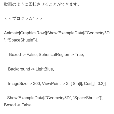
動画のように回転させることができます。
＜＜プログラム4＞＞
Animate[GraphicsRow[{Show[ExampleData[{“Geometry3D
”, “SpaceShuttle”}],
Boxed -> False, SphericalRegion -> True,
Background -> LightBlue,
ImageSize -> 300, ViewPoint -> 3. { Sin[t], Cos[t], -0.2}],
Show[ExampleData[{“Geometry3D”, “SpaceShuttle”}],
Boxed -> False,