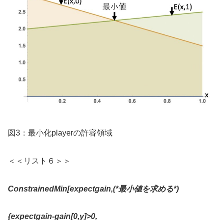
図3：最小化playerの許容領域
＜＜リスト６＞＞
ConstrainedMin[expectgain,(*
最小値を求める
*)
{expectgain-gain[0,y]>0,