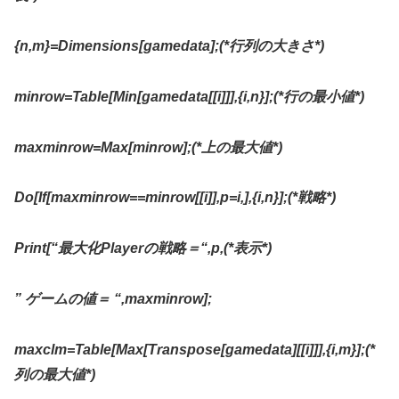
{n,m}=Dimensions[gamedata];(*
行列の大きさ
*)
minrow=Table[Min[gamedata[[i]]],{i,n}];(*
行の最小値
*)
maxminrow=Max[minrow];(*
上の最大値
*)
Do[If[maxminrow==minrow[[i]],p=i,],{i,n}];(*
戦略
*)
Print[“
最大化
Player
の戦略
＝
“,p,(*
表示
*)
”
ゲームの値
＝
“,maxminrow];
maxclm=Table[Max[Transpose[gamedata][[i]]],{i,m}];(*
列の最大値
*)