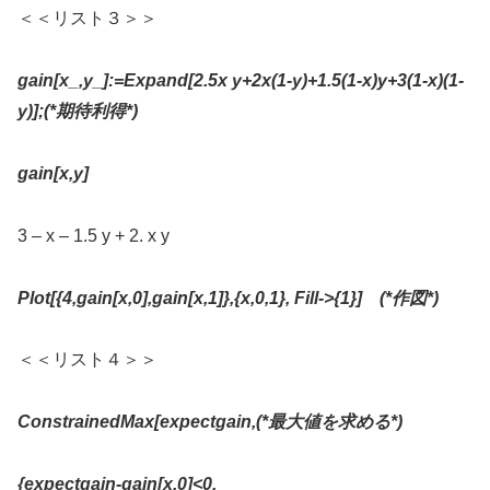
＜＜リスト３＞＞
gain[x_,y_]:=Expand[2.5x y+2x(1-y)+1.5(1-x)y+3(1-x)(1-
y)];(*
期待利得
*)
gain[x,y]
3 – x – 1.5 y + 2. x y
Plot[{4,gain[x,0],gain[x,1]},{x,0,1}, Fill->{1}]
(*
作図
*)
＜＜リスト４＞＞
ConstrainedMax[expectgain,(*
最大値を求める
*)
{expectgain-gain[x,0]<0,