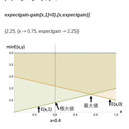
expectgain-gain[x,1]<0},{x,expectgain}]
{2.25, {x -> 0.75, expectgain -> 2.25}}