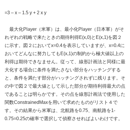
=3 – x – 1.5 y + 2 x y
最大化Player（米軍）は、最小化Player（日本軍）がそ
れぞれの戦略で来たときの期待利得E(x,0)とE(x,1)を図２
に示す。図２においてx=0.4を表示していますが、x=0.4に
おいてどんなに努力してもE(x,1)の制約から極大値以上の
利得は期待できなません。従って、線形計画法と同様に最
大化する場合に条件を満たさない部分をハッチングする
と、条件を満たす部分がハッチングされずに残ります。そ
の中で図２で最大値として示した部分が期待利得最大の点
であることは明らかです。その点を線形計画法で使用した
関数ConstrainedMaxを用いて求めたものがリスト４で
す。その結果から米軍は、北航路を0.75、南航路を1-
0.75=0.25の確率で選択して偵察させればよいわけです。