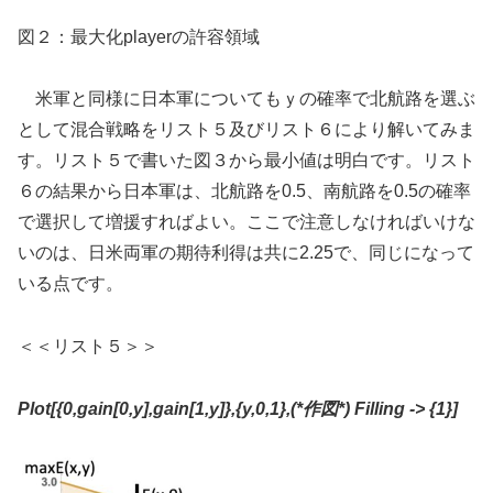
図２：最大化playerの許容領域
米軍と同様に日本軍についてもｙの確率で北航路を選ぶ
として混合戦略をリスト５及びリスト６により解いてみま
す。リスト５で書いた図３から最小値は明白です。リスト
６の結果から日本軍は、北航路を0.5、南航路を0.5の確率
で選択して増援すればよい。ここで注意しなければいけな
いのは、日米両軍の期待利得は共に2.25で、同じになって
いる点です。
＜＜リスト５＞＞
Plot[{0,gain[0,y],gain[1,y]},{y,0,1},(*
作図
*)
Filling -> {1}
]