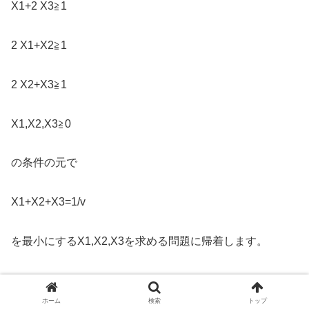
X1+2 X3≧1
2 X1+X2≧1
2 X2+X3≧1
X1,X2,X3≧0
の条件の元で
X1+X2+X3=1/v
を最小にするX1,X2,X3を求める問題に帰着します。
上を関数ConstrainedMinでリスト７により解きます。
なお、期待利得は支払い行列を変形しているので、1-1=0
ホーム
検索
トップ