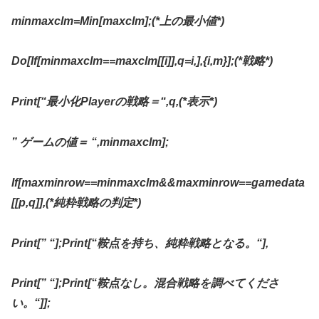
minmaxclm=Min[maxclm];(*
上の最小値
*)
Do[If[minmaxclm==maxclm[[i]],q=i,],{i,m}];(*
戦略
*)
Print[“
最小化
Player
の戦略
＝
“,q,(*
表示
*)
”
ゲームの値
＝
“,minmaxclm];
If[maxminrow==minmaxclm&&maxminrow==gamedata
[[p,q]],(*
純粋戦略の判定
*)
Print[” “];Print[“
鞍点を持ち、純粋戦略となる。
“],
Print[” “];Print[“
鞍点なし。混合戦略を調べてくださ
い。
“]];