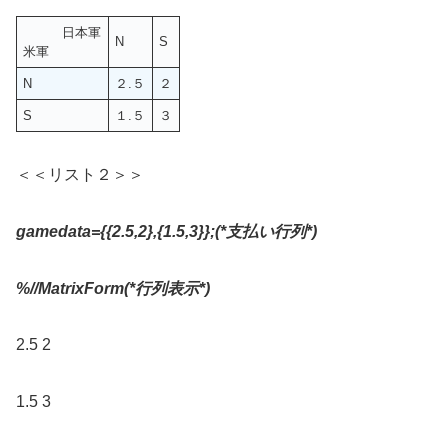
日本軍
N
S
米軍
N
２.５
２
S
１.５
３
＜＜リスト２＞＞
gamedata={{2.5,2},{1.5,3}};(*
支払い行列
*)
%//MatrixForm(*
行列表示
*)
2.5 2
1.5 3