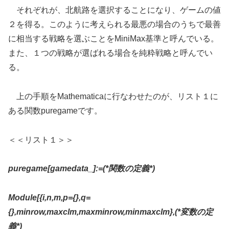
それぞれが、北航路を選択することになり、ゲームの値
２を得る。このように考えられる最悪の場合のうちで最善
に相当する戦略を選ぶことをMiniMax基準と呼んでいる。
また、１つの戦略が選ばれる場合を純粋戦略と呼んでい
る。
上の手順をMathematicaに行なわせたのが、リスト１に
ある関数puregameです。
＜＜リスト１＞＞
puregame[gamedata_]:=(*
関数の定義
*)
Module[{i,n,m,p={},q=
{},minrow,maxclm,maxminrow,minmaxclm},(*
変数の定
義
*)