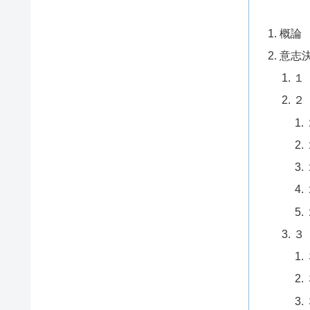
概論
意志
１
２
３ 