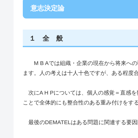
意志決定論
１ 全 般
M B Aでは組織・企業の現在から将来へ
ます。人の考えは十人十色ですが、ある程度
次にA H Pについては、個人の感覚＝直感
ことで全体的にも整合性のある重み付けをす
最後のDEMATELはある問題に関連する要