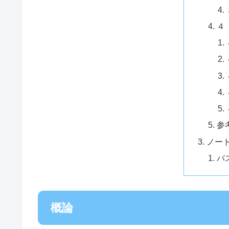
４
参
ノー
パ
概論