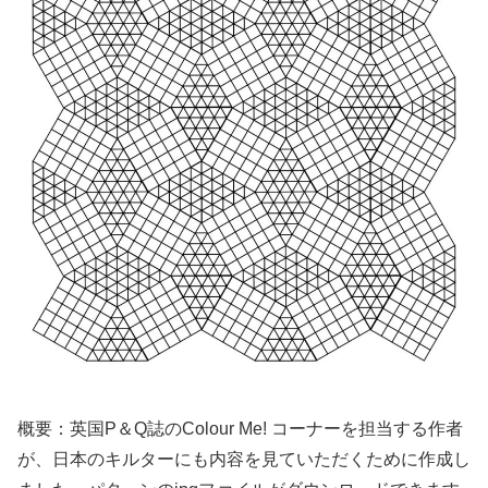
概要：英国P＆Q誌のColour Me! コーナーを担当する作者
が、日本のキルターにも内容を見ていただくために作成し