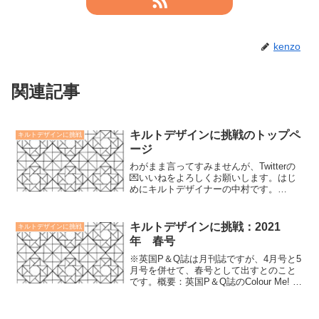
kenzo
関連記事
キルトデザインに挑戦のトップペ
キルトデザインに挑戦
ージ
わがまま言ってすみませんが、Twitterの
💌いいねをよろしくお願いします。はじ
めにキルトデザイナーの中村です。
British Patchwork & Quilting誌2021年3月
号から「Colour Me! Quilt Me!」という...
キルトデザインに挑戦：2021
キルトデザインに挑戦
年 春号
※英国P＆Q誌は月刊誌ですが、4月号と5
月号を併せて、春号として出すとのこと
です。概要：英国P＆Q誌のColour Me! コ
ーナーを担当する作者が、日本のキルタ
ーにも内容を見ていただくために作成し
ました。パターンのjpgファイルがダウン