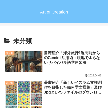
Art of Creation
未分類
書籍紹介「海外旅行1週間前から
未分類
のGemini 活用術：現地で困らな
いサバイバル語学速習法」
2026.04.05
著書紹介「新しいイスラム文様創
未分類
作を目指した幾何学文様集」及び
JpgとEPSファイルのダウンロー
ドについて